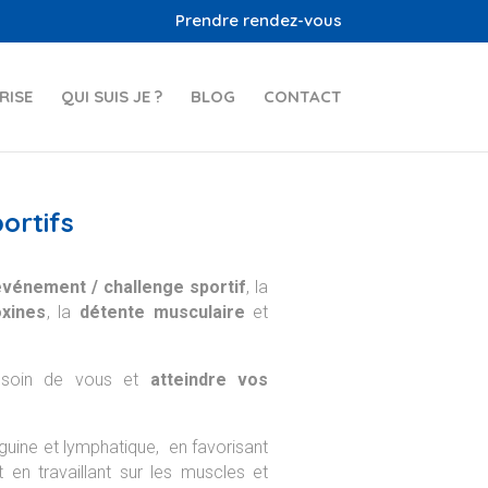
Prendre rendez-vous
RISE
QUI SUIS JE ?
BLOG
CONTACT
ortifs
événement / challenge sportif
, la
oxines
, la
détente musculaire
et
e soin de vous et
atteindre vos
nguine et lymphatique, en favorisant
t en travaillant sur les muscles et